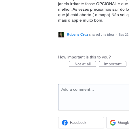
janela irritante fosse OPCIONAL e que
melhor. As vezes precisamos sair do l
que já está aberto ( o mapa) Não sei q
mais o app é muito bom.
Rubens Cruz
shared this idea
·
Sep 22
How important is this to you?
Not at all
Important
Add a comment…
Facebook
Googl