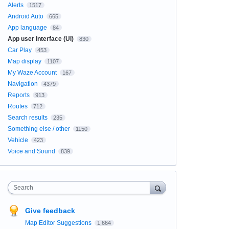
Alerts
1517
Android Auto
665
App language
84
App user Interface (UI)
830
Car Play
453
Map display
1107
My Waze Account
167
Navigation
4379
Reports
913
Routes
712
Search results
235
Something else / other
1150
Vehicle
423
Voice and Sound
839
Search
Give feedback
Map Editor Suggestions
1,664