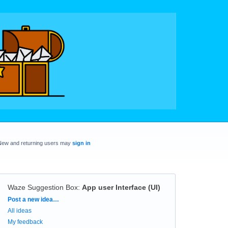
New and returning users may
sign in
Waze Suggestion Box
:
App user Interface (UI)
Categories
Post a new idea…
All ideas
My feedback