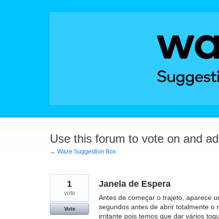
Skip
to
content
Use this forum to vote on and a
← Waze Suggestion Box
1
Janela de Espera
vote
Antes de começar o trajeto, aparece 
segundos antes de abrir totalmente o 
Vote
irritante pois temos que dar vários toq