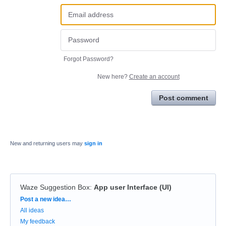
Forgot Password?
New here?
Create an account
Post comment
New and returning users may
sign in
Waze Suggestion Box
:
App user Interface (UI)
Categories
Post a new idea…
All ideas
My feedback