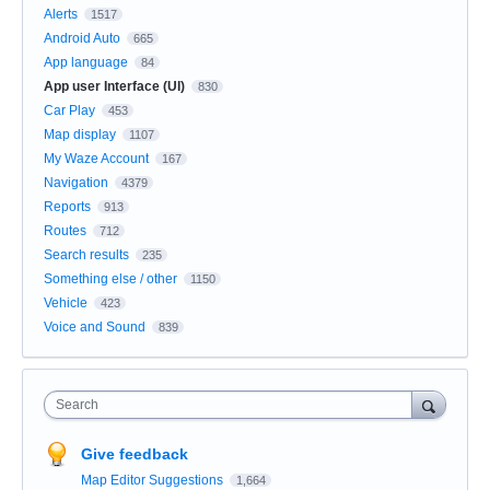
Alerts
1517
Android Auto
665
App language
84
App user Interface (UI)
830
Car Play
453
Map display
1107
My Waze Account
167
Navigation
4379
Reports
913
Routes
712
Search results
235
Something else / other
1150
Vehicle
423
Voice and Sound
839
Search
Give feedback
Map Editor Suggestions
1,664