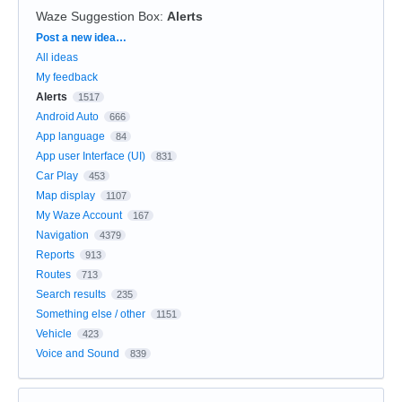
Waze Suggestion Box
:
Alerts
Categories
Post a new idea…
All ideas
My feedback
Alerts
1517
Android Auto
666
App language
84
App user Interface (UI)
831
Car Play
453
Map display
1107
My Waze Account
167
Navigation
4379
Reports
913
Routes
713
Search results
235
Something else / other
1151
Vehicle
423
Voice and Sound
839