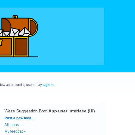
New and returning users may
sign in
Waze Suggestion Box
:
App user Interface (UI)
Categories
Post a new idea…
All ideas
My feedback