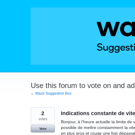
Skip
to
content
Use this forum to vote on and a
← Waze Suggestion Box
2
Indications constante de vi
votes
Bonjour, à l'heure actuelle la limite de 
possible de mettre constamment la vite
Vote
en plus gros et rouge une fois dépass