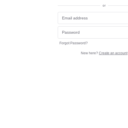
or
Forgot Password?
New here?
Create an account