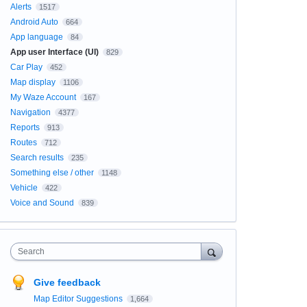
Alerts
1517
Android Auto
664
App language
84
App user Interface (UI)
829
Car Play
452
Map display
1106
My Waze Account
167
Navigation
4377
Reports
913
Routes
712
Search results
235
Something else / other
1148
Vehicle
422
Voice and Sound
839
Search
Give feedback
Map Editor Suggestions
1,664