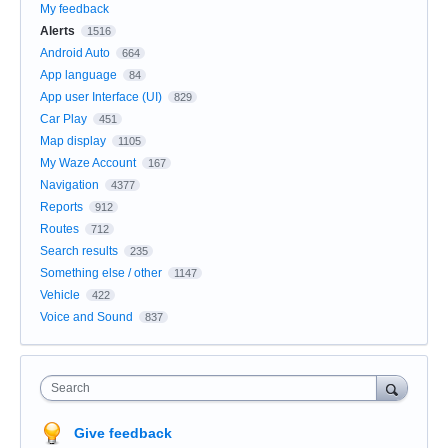
My feedback
Alerts
1516
Android Auto
664
App language
84
App user Interface (UI)
829
Car Play
451
Map display
1105
My Waze Account
167
Navigation
4377
Reports
912
Routes
712
Search results
235
Something else / other
1147
Vehicle
422
Voice and Sound
837
Search
Give feedback