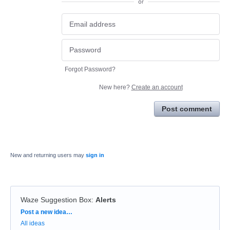
or
Forgot Password?
New here?
Create an account
Post comment
New and returning users may
sign in
Waze Suggestion Box
:
Alerts
Categories
Post a new idea…
All ideas