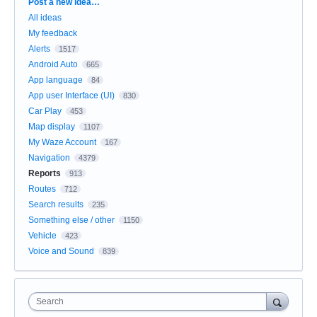
Categories
Post a new idea…
All ideas
My feedback
Alerts
1517
Android Auto
665
App language
84
App user Interface (UI)
830
Car Play
453
Map display
1107
My Waze Account
167
Navigation
4379
Reports
913
Routes
712
Search results
235
Something else / other
1150
Vehicle
423
Voice and Sound
839
Search