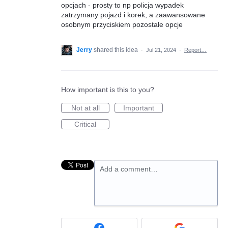
opcjach - prosty to np policja wypadek
zatrzymany pojazd i korek, a zaawansowane
osobnym przyciskiem pozostałe opcje
Jerry
shared this idea
·
Jul 21, 2024
·
Report…
How important is this to you?
Not at all
Important
Critical
Add a comment…