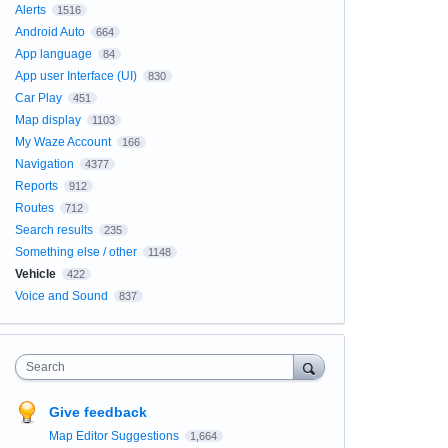
Alerts
1516
Android Auto
664
App language
84
App user Interface (UI)
830
Car Play
451
Map display
1103
My Waze Account
166
Navigation
4377
Reports
912
Routes
712
Search results
235
Something else / other
1148
Vehicle
422
Voice and Sound
837
Search
Give feedback
Map Editor Suggestions
1,664