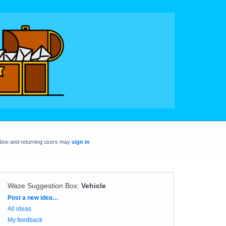
New and returning users may
sign in
Waze Suggestion Box
:
Vehicle
Categories
Post a new idea…
All ideas
My feedback