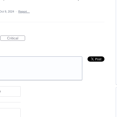
Oct 9, 2024
·
Report…
Critical
e