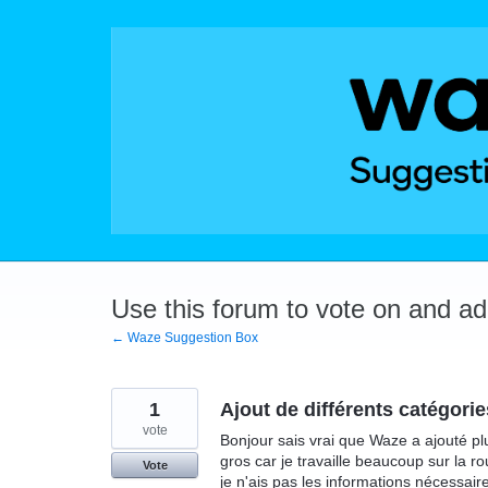
Skip
to
content
Use this forum to vote on and a
← Waze Suggestion Box
1
Ajout de différents catégori
vote
Bonjour sais vrai que Waze a ajouté pl
gros car je travaille beaucoup sur la ro
Vote
je n'ais pas les informations nécessair