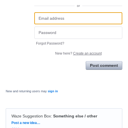
or
Forgot Password?
New here?
Create an account
Post comment
New and returning users may
sign in
Waze Suggestion Box
:
Something else / other
Categories
Post a new idea…