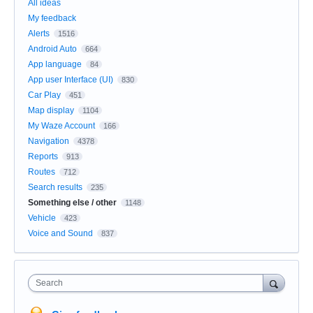
All ideas
My feedback
Alerts
1516
Android Auto
664
App language
84
App user Interface (UI)
830
Car Play
451
Map display
1104
My Waze Account
166
Navigation
4378
Reports
913
Routes
712
Search results
235
Something else / other
1148
Vehicle
423
Voice and Sound
837
Search