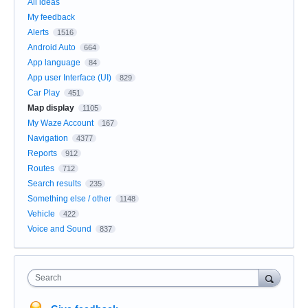
All ideas
My feedback
Alerts
1516
Android Auto
664
App language
84
App user Interface (UI)
829
Car Play
451
Map display
1105
My Waze Account
167
Navigation
4377
Reports
912
Routes
712
Search results
235
Something else / other
1148
Vehicle
422
Voice and Sound
837
Search