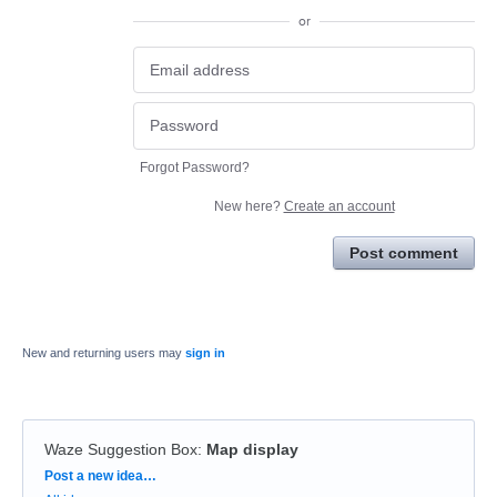
or
Forgot Password?
New here?
Create an account
Post comment
New and returning users may
sign in
Waze Suggestion Box
:
Map display
Categories
Post a new idea…