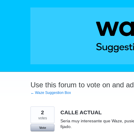
Skip
to
content
Use this forum to vote on and a
← Waze Suggestion Box
2
CALLE ACTUAL
votes
Seria muy interesante que Waze, pusies
fijado.
Vote