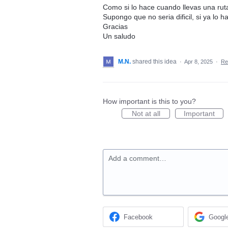
Como si lo hace cuando llevas una rut
Supongo que no seria dificil, si ya lo 
Gracias
Un saludo
M.N.
shared this idea
·
Apr 8, 2025
·
Re
How important is this to you?
Not at all
Important
Add a comment…
Facebook
Googl