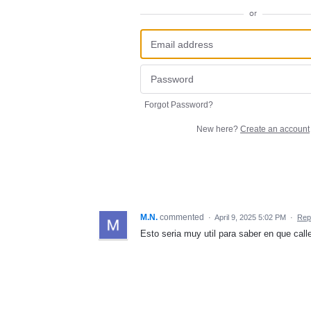
or
Forgot Password?
New here?
Create an account
M.N.
commented
·
April 9, 2025 5:02 PM
·
Rep
Esto seria muy util para saber en que cal