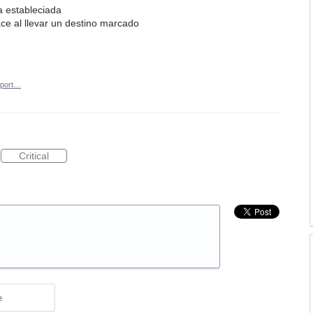
a estableciada
hace al llevar un destino marcado
port…
Critical
e