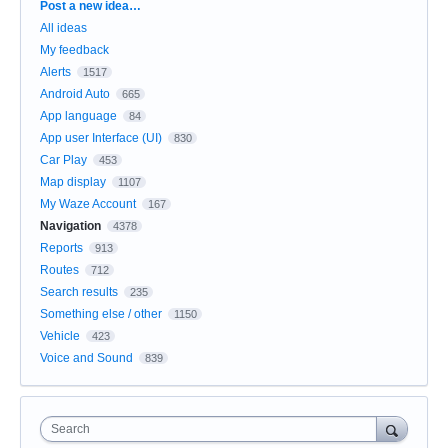
Categories
Post a new idea…
All ideas
My feedback
Alerts
1517
Android Auto
665
App language
84
App user Interface (UI)
830
Car Play
453
Map display
1107
My Waze Account
167
Navigation
4378
Reports
913
Routes
712
Search results
235
Something else / other
1150
Vehicle
423
Voice and Sound
839
Search