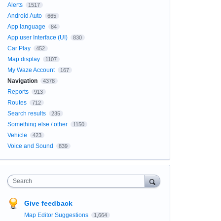
Alerts
1517
Android Auto
665
App language
84
App user Interface (UI)
830
Car Play
452
Map display
1107
My Waze Account
167
Navigation
4378
Reports
913
Routes
712
Search results
235
Something else / other
1150
Vehicle
423
Voice and Sound
839
Search
Give feedback
Map Editor Suggestions
1,664