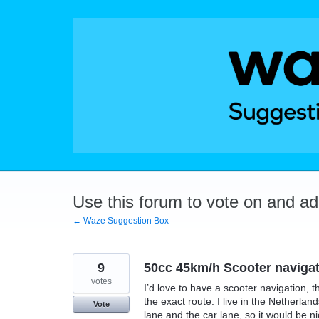
Skip
to
content
Use this forum to vote on and a
← Waze Suggestion Box
9
50cc 45km/h Scooter naviga
votes
I’d love to have a scooter navigation, t
the exact route. I live in the Netherl
Vote
lane and the car lane, so it would be ni