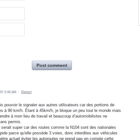
Post comment
25 3:46 AM
·
Report
is pouvoir le signaler aux autres utilisateurs car des portions de
ées à 90 km/h. Étant à 45km/h, je bloque un peu tout le monde mais
endre à mon lieu de travail et beaucoup d’automobilistes ne
sans permis.
 serait super car des routes comme la N104 sont des nationales
de parce qu'elle possède 3 voies, donc interdites aux véhicules
ètre actuel éviter les autoroutes ne prend pas en compte cette