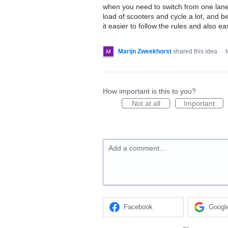
when you need to switch from one lane t
load of scooters and cycle a lot, and b
it easier to follow the rules and also ea
Marijn Zweekhorst
shared this idea
·
How important is this to you?
Not at all
Important
Add a comment…
Facebook
Googl