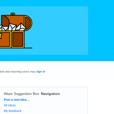
New and returning users may
sign in
Waze Suggestion Box
:
Navigation
Categories
Post a new idea…
All ideas
My feedback