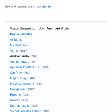
New and returning users may
sign in
Waze Suggestion Box
:
Android Auto
Categories
Post a new idea…
All ideas
My feedback
Alerts
1517
Android Auto
664
App language
84
App user Interface (UI)
829
Car Play
452
Map display
1106
My Waze Account
167
Navigation
4377
Reports
913
Routes
712
Search results
235
Something else / other
1150