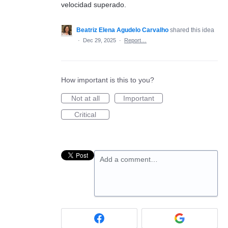
velocidad superado.
Beatriz Elena Agudelo Carvalho
shared this idea
·
Dec 29, 2025
·
Report…
How important is this to you?
Not at all
Important
Critical
Add a comment…