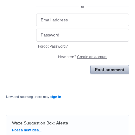
or
Forgot Password?
New here?
Create an account
Post comment
New and returning users may
sign in
Waze Suggestion Box
:
Alerts
Categories
Post a new idea…