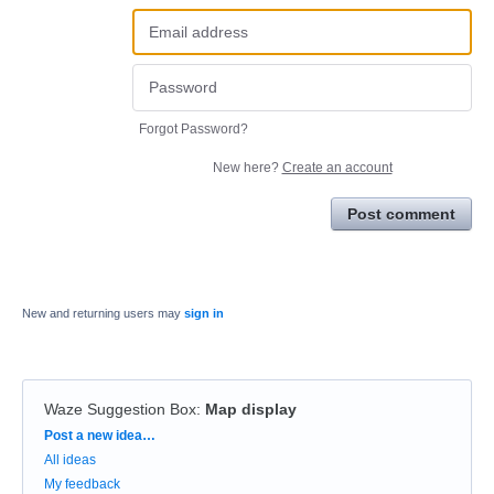
Forgot Password?
New here?
Create an account
Post comment
New and returning users may
sign in
Waze Suggestion Box
:
Map display
Categories
Post a new idea…
All ideas
My feedback