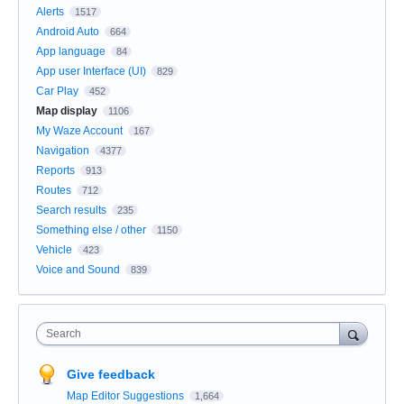
Alerts
1517
Android Auto
664
App language
84
App user Interface (UI)
829
Car Play
452
Map display
1106
My Waze Account
167
Navigation
4377
Reports
913
Routes
712
Search results
235
Something else / other
1150
Vehicle
423
Voice and Sound
839
Search
Give feedback
Map Editor Suggestions
1,664