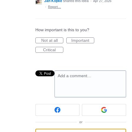
Jan Köpke
shared this idea
·
Apr 27, 2026
·
Report…
How important is this to you?
Not at all
Important
Critical
Add a comment…
or