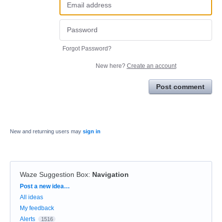
Forgot Password?
New here?
Create an account
Post comment
New and returning users may
sign in
Waze Suggestion Box
:
Navigation
Categories
Post a new idea…
All ideas
My feedback
Alerts
1516