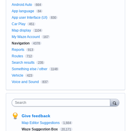
Android Auto
664
App language
84
App user Interface (UI)
830
Car Play
451
Map display
1104
My Waze Account
167
Navigation
4378
Reports
913
Routes
712
Search results
235
Something else / other
1148
Vehicle
423
Voice and Sound
837
Search
Give feedback
Map Editor Suggestions
1,664
Waze Suggestion Box
20,171