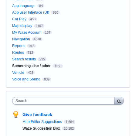
App language
84
App user Interface (UI)
830
Car Play
453
Map display
1107
My Waze Account
167
Navigation
4378
Reports
913
Routes
712
Search results
235
Something else / other
1150
Vehicle
423
Voice and Sound
839
Search
Give feedback
Map Editor Suggestions
1,664
Waze Suggestion Box
20,182