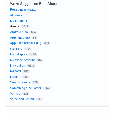
Waze Suggestion Box
:
Alerts
Categories
Post a new idea…
All ideas
My feedback
Alerts
1517
Android Auto
664
App language
84
App user Interface (UI)
829
Car Play
452
Map display
1106
My Waze Account
167
Navigation
4377
Reports
912
Routes
712
Search results
235
Something else / other
1148
Vehicle
422
Voice and Sound
838