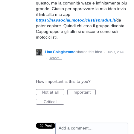
questo, ma la comunità waze e infinitamente piu
grande. Giusto per apprezzare la mia idea invio
il link allla mia app
https://navsocial.motociclistisprsdut.it/
da
poter copiare. Quindi chi crea il gruppo diventa
Capogruppo e gli altri si uniscono come soli
motociclisti.
Lino Colagiacomo
shared this idea
·
Jun 7, 2026
·
Report…
How important is this to you?
Not at all
Important
Critical
Add a comment…