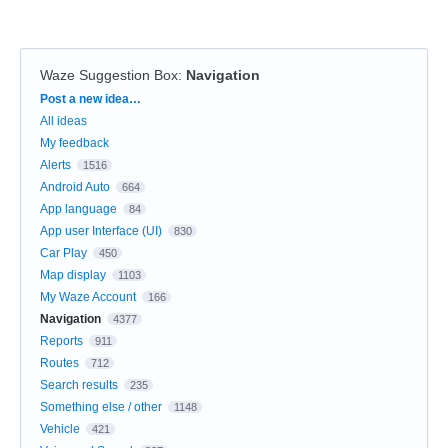
Waze Suggestion Box
:
Navigation
Categories
Post a new idea…
All ideas
My feedback
Alerts
1516
Android Auto
664
App language
84
App user Interface (UI)
830
Car Play
450
Map display
1103
My Waze Account
166
Navigation
4377
Reports
911
Routes
712
Search results
235
Something else / other
1148
Vehicle
421