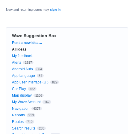
New and returning users may
sign in
Waze Suggestion Box
Categories
Post a new idea…
All ideas
My feedback
Alerts
1517
Android Auto
664
App language
84
App user Interface (UI)
829
Car Play
452
Map display
1106
My Waze Account
167
Navigation
4377
Reports
913
Routes
712
Search results
235