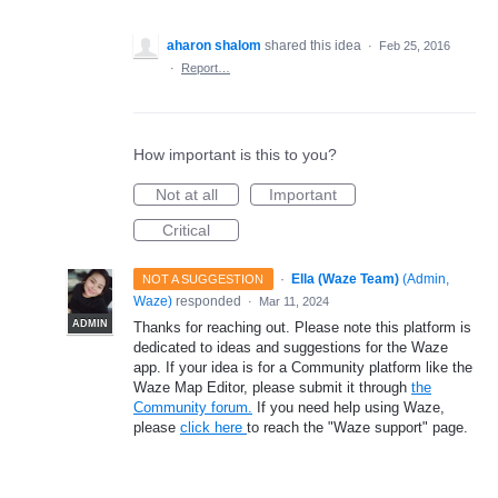
aharon shalom
shared this idea
·
Feb 25, 2016
·
Report…
How important is this to you?
Not at all
Important
Critical
·
Ella (Waze Team)
(
Admin,
NOT A SUGGESTION
Waze
)
responded
·
Mar 11, 2024
ADMIN
Thanks for reaching out. Please note this platform is
dedicated to ideas and suggestions for the Waze
app. If your idea is for a Community platform like the
Waze Map Editor, please submit it through
the
Community forum.
If you need help using Waze,
please
click here
to reach the "Waze support" page.