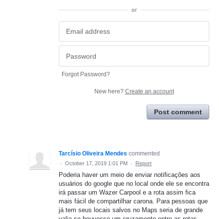
or
Forgot Password?
New here?
Create an account
Post comment
Tarcísio Oliveira Mendes
commented
·
October 17, 2019 1:01 PM
·
Report
Poderia haver um meio de enviar notificações aos
usuários do google que no local onde ele se encontra
irá passar um Wazer Carpool e a rota assim fica
mais fácil de compartilhar carona. Para pessoas que
já tem seus locais salvos no Maps seria de grande
valia se houvesse um cruzamento entre as rotas