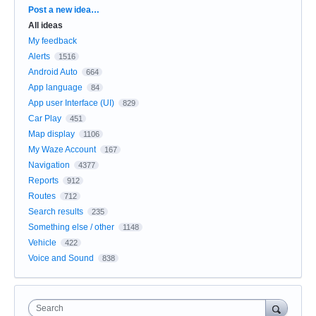
Categories
Post a new idea…
All ideas
My feedback
Alerts
1516
Android Auto
664
App language
84
App user Interface (UI)
829
Car Play
451
Map display
1106
My Waze Account
167
Navigation
4377
Reports
912
Routes
712
Search results
235
Something else / other
1148
Vehicle
422
Voice and Sound
838
Search