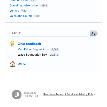
Search results
235
Something else / other
1148
Vehicle
422
Voice and Sound
838
Search
Give feedback
Map Editor Suggestions
1,664
Waze Suggestion Box
20,170
Waze
UserVoice Terms of Service & Privacy Policy