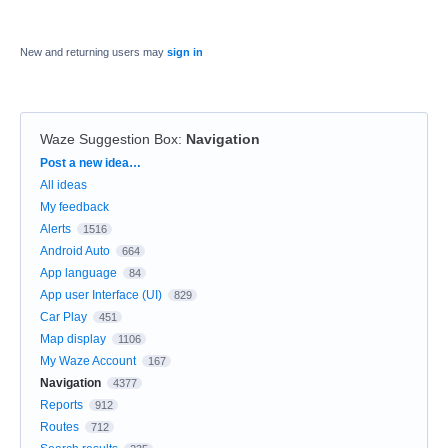
New and returning users may
sign in
Waze Suggestion Box
:
Navigation
Categories
Post a new idea…
All ideas
My feedback
Alerts
1516
Android Auto
664
App language
84
App user Interface (UI)
829
Car Play
451
Map display
1106
My Waze Account
167
Navigation
4377
Reports
912
Routes
712