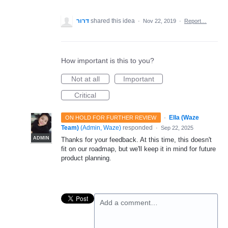
דרור
shared this idea
·
Nov 22, 2019
·
Report…
How important is this to you?
Not at all
Important
Critical
·
Ella (Waze
ON HOLD FOR FURTHER REVIEW
Team)
(
Admin, Waze
)
responded
·
Sep 22, 2025
ADMIN
Thanks for your feedback. At this time, this doesn't
fit on our roadmap, but we'll keep it in mind for future
product planning.
Add a comment…