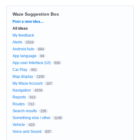
Waze Suggestion Box
Categories
Post a new idea…
All ideas
My feedback
Alerts
1516
Android Auto
664
App language
84
App user Interface (UI)
830
Car Play
451
Map display
1105
My Waze Account
167
Navigation
4378
Reports
913
Routes
712
Search results
235
Something else / other
1148
Vehicle
423
Voice and Sound
837