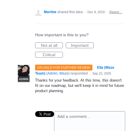
Martine
shared this idea
·
Dec 9, 2019
·
Report…
How important is this to you?
Not at all
Important
Critical
·
Ella (Waze
ON HOLD FOR FURTHER REVIEW
Team)
(
Admin, Waze
)
responded
·
Sep 22, 2025
ADMIN
Thanks for your feedback. At this time, this doesn't
fit on our roadmap, but we'll keep it in mind for future
product planning.
Add a comment…