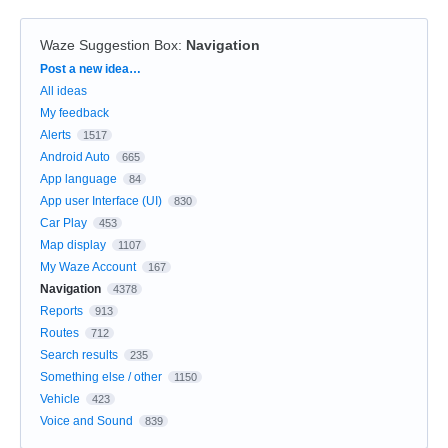
Waze Suggestion Box
:
Navigation
Categories
Post a new idea…
All ideas
My feedback
Alerts
1517
Android Auto
665
App language
84
App user Interface (UI)
830
Car Play
453
Map display
1107
My Waze Account
167
Navigation
4378
Reports
913
Routes
712
Search results
235
Something else / other
1150
Vehicle
423
Voice and Sound
839