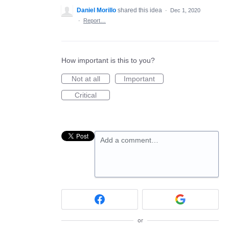
Daniel Morillo
shared this idea
·
Dec 1, 2020
·
Report…
How important is this to you?
Not at all
Important
Critical
Add a comment…
or