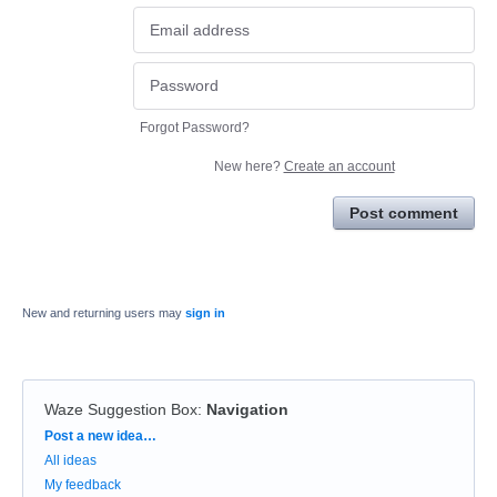
Forgot Password?
New here?
Create an account
Post comment
New and returning users may
sign in
Waze Suggestion Box
:
Navigation
Categories
Post a new idea…
All ideas
My feedback