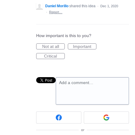
Daniel Morillo
shared this idea
·
Dec 1, 2020
·
Report…
How important is this to you?
Not at all
Important
Critical
Add a comment…
or