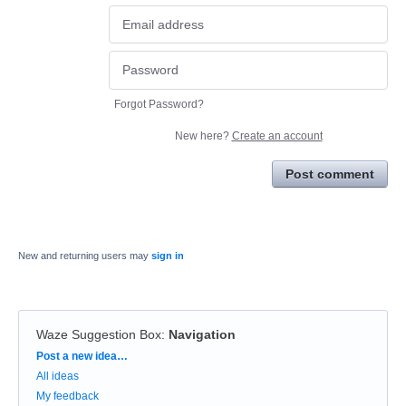
Forgot Password?
New here?
Create an account
Post comment
New and returning users may
sign in
Waze Suggestion Box
:
Navigation
Categories
Post a new idea…
All ideas
My feedback