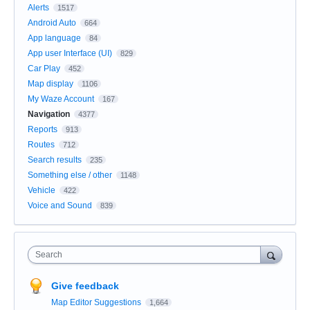
Alerts
1517
Android Auto
664
App language
84
App user Interface (UI)
829
Car Play
452
Map display
1106
My Waze Account
167
Navigation
4377
Reports
913
Routes
712
Search results
235
Something else / other
1148
Vehicle
422
Voice and Sound
839
Search
Give feedback
Map Editor Suggestions
1,664