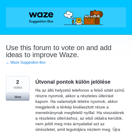
Skip
to
content
Use this forum to vote on and add
ideas to improve Waze.
← Waze Suggestion Box
2
Útvonal pontok külön jelölése
votes
Ha az álló helyzetű telefonon a felső sötét színű
részre nyomok, akkor a részletes útleírást
Vote
kapom. Ha valamelyik tételre nyomok, akkor
megjelenik a térkép kiválasztott része a
menetiránynak megfelelő nyíllal. Ha visszatérek
a részletes útleíráshoz, az első oldalra kerülök,
nem jelöli meg más árnyalattal azt az
útrészletet, amit legutoljára néztem meg. Újra