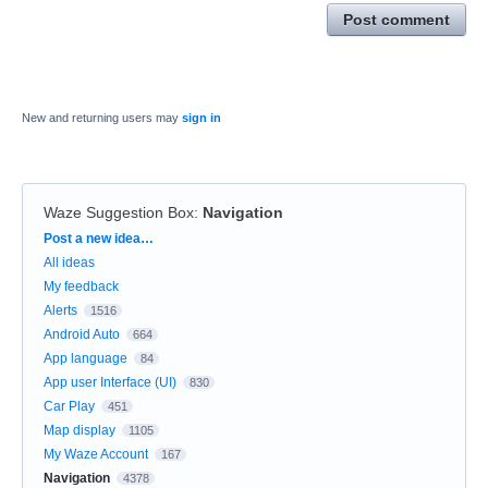
Post comment
New and returning users may
sign in
Waze Suggestion Box
:
Navigation
Categories
Post a new idea…
All ideas
My feedback
Alerts
1516
Android Auto
664
App language
84
App user Interface (UI)
830
Car Play
451
Map display
1105
My Waze Account
167
Navigation
4378