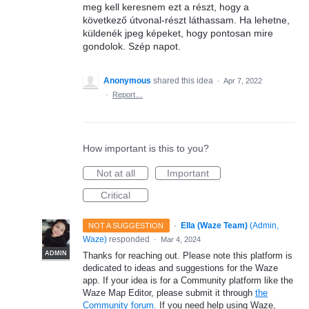
meg kell keresnem ezt a részt, hogy a
következő útvonal-részt láthassam. Ha lehetne,
küldenék jpeg képeket, hogy pontosan mire
gondolok. Szép napot.
Anonymous
shared this idea
·
Apr 7, 2022
·
Report…
How important is this to you?
Not at all
Important
Critical
·
Ella (Waze Team)
(
Admin,
NOT A SUGGESTION
Waze
)
responded
·
Mar 4, 2024
ADMIN
Thanks for reaching out. Please note this platform is
dedicated to ideas and suggestions for the Waze
app. If your idea is for a Community platform like the
Waze Map Editor, please submit it through
the
Community forum.
If you need help using Waze,