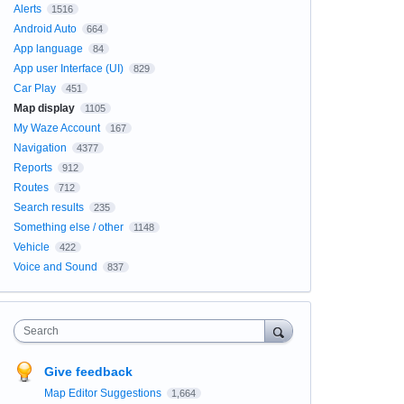
Alerts
1516
Android Auto
664
App language
84
App user Interface (UI)
829
Car Play
451
Map display
1105
My Waze Account
167
Navigation
4377
Reports
912
Routes
712
Search results
235
Something else / other
1148
Vehicle
422
Voice and Sound
837
Search
Give feedback
Map Editor Suggestions
1,664