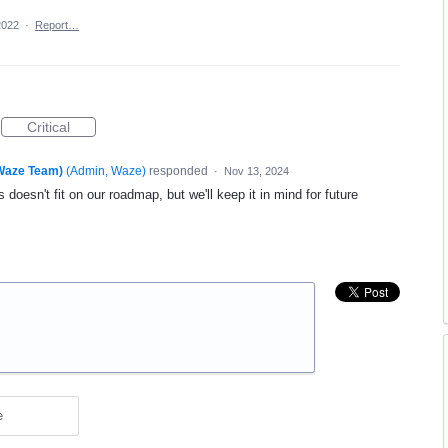
2022
·
Report…
Critical
(Waze Team)
(
Admin, Waze
)
responded
·
Nov 13, 2024
 doesn't fit on our roadmap, but we'll keep it in mind for future
e