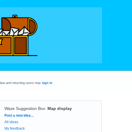
New and returning users may
sign in
Waze Suggestion Box
:
Map display
Categories
Post a new idea…
All ideas
My feedback