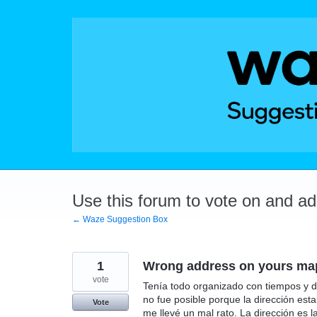
Skip
to
content
Use this forum to vote on and a
← Waze Suggestion Box
1
Wrong address on yours maps
vote
Tenía todo organizado con tiempos y 
no fue posible porque la dirección est
Vote
me llevé un mal rato. La dirección es 