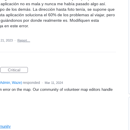
a aplicación no es mala y nunca me había pasado algo así.
po de los demás. La dirección hasta foto tenía, se supone que
ta aplicación soluciona el 60% de los problemas al viajar, pero
á guiándonos por donde realmente es. Modifiquen esta
a en este error.
 21, 2023
·
Report…
Critical
Admin, Waze
)
responded
·
Mar 11, 2024
an error on the map. Our community of volunteer map editors handle
mmunity