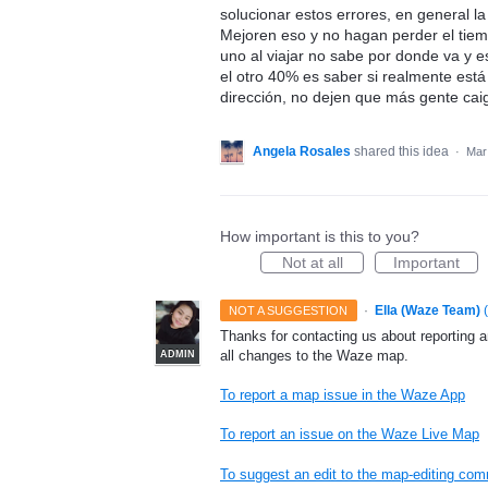
solucionar estos errores, en general l
Mejoren eso y no hagan perder el tiem
uno al viajar no sabe por donde va y es
el otro 40% es saber si realmente est
dirección, no dejen que más gente caig
Angela Rosales
shared this idea
·
Mar
How important is this to you?
Not at all
Important
·
Ella (Waze Team)
(
NOT A SUGGESTION
Thanks for contacting us about reporting 
all changes to the Waze map.
ADMIN
To report a map issue in the Waze App
To report an issue on the Waze Live Map
To suggest an edit to the map-editing co