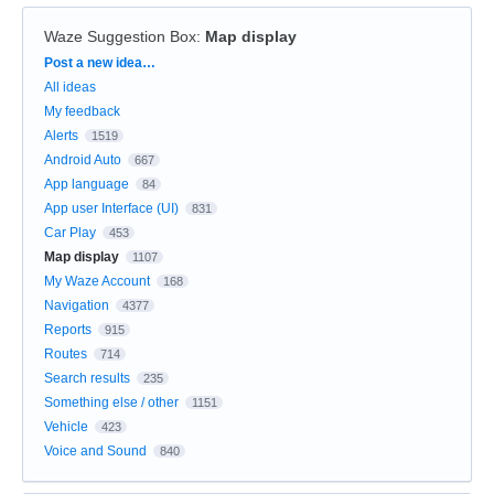
Waze Suggestion Box
:
Map display
Categories
Post a new idea…
All ideas
My feedback
Alerts
1519
Android Auto
667
App language
84
App user Interface (UI)
831
Car Play
453
Map display
1107
My Waze Account
168
Navigation
4377
Reports
915
Routes
714
Search results
235
Something else / other
1151
Vehicle
423
Voice and Sound
840