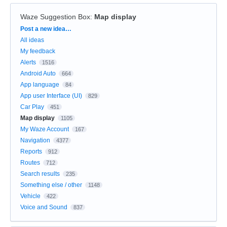
Waze Suggestion Box
:
Map display
Categories
Post a new idea…
All ideas
My feedback
Alerts
1516
Android Auto
664
App language
84
App user Interface (UI)
829
Car Play
451
Map display
1105
My Waze Account
167
Navigation
4377
Reports
912
Routes
712
Search results
235
Something else / other
1148
Vehicle
422
Voice and Sound
837