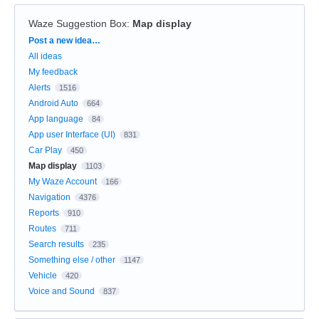
Waze Suggestion Box
:
Map display
Categories
Post a new idea…
All ideas
My feedback
Alerts
1516
Android Auto
664
App language
84
App user Interface (UI)
831
Car Play
450
Map display
1103
My Waze Account
166
Navigation
4376
Reports
910
Routes
711
Search results
235
Something else / other
1147
Vehicle
420
Voice and Sound
837