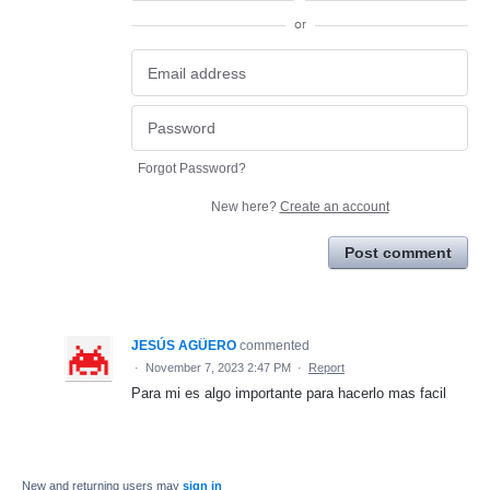
or
Forgot Password?
New here?
Create an account
Post comment
JESÚS AGÜERO
commented
·
November 7, 2023 2:47 PM
·
Report
Para mi es algo importante para hacerlo mas facil
New and returning users may
sign in