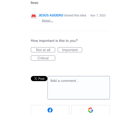
lioso
JESÚS AGÜERO
shared this idea
·
Nov 7, 2023
·
Report…
How important is this to you?
Not at all
Important
Critical
Add a comment…