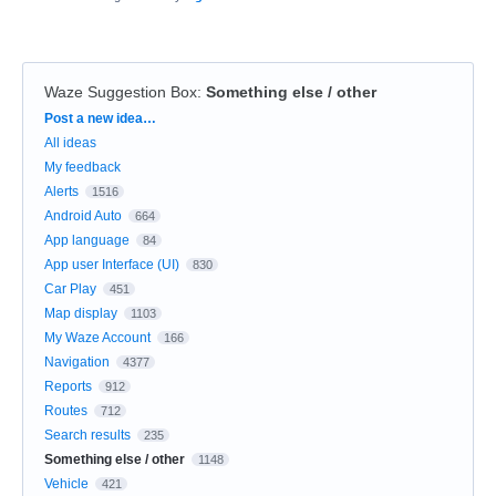
Waze Suggestion Box
:
Something else / other
Categories
Post a new idea…
All ideas
My feedback
Alerts
1516
Android Auto
664
App language
84
App user Interface (UI)
830
Car Play
451
Map display
1103
My Waze Account
166
Navigation
4377
Reports
912
Routes
712
Search results
235
Something else / other
1148
Vehicle
421