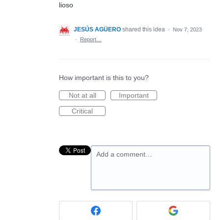
lioso
JESÚS AGÜERO
shared this idea
·
Nov 7, 2023
·
Report…
How important is this to you?
Not at all
Important
Critical
Add a comment…