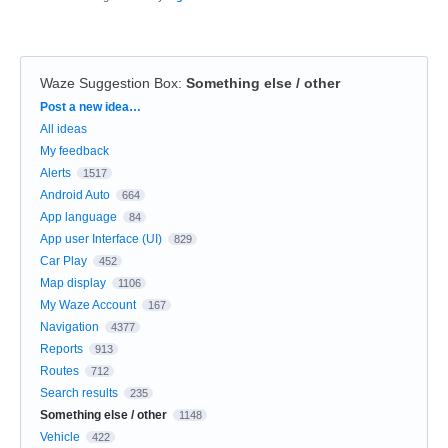
Waze Suggestion Box
:
Something else / other
Categories
Post a new idea…
All ideas
My feedback
Alerts
1517
Android Auto
664
App language
84
App user Interface (UI)
829
Car Play
452
Map display
1106
My Waze Account
167
Navigation
4377
Reports
913
Routes
712
Search results
235
Something else / other
1148
Vehicle
422