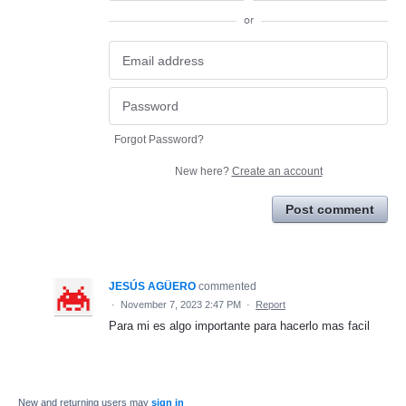
or
Forgot Password?
New here?
Create an account
Post comment
JESÚS AGÜERO
commented
·
November 7, 2023 2:47 PM
·
Report
Para mi es algo importante para hacerlo mas facil
New and returning users may
sign in