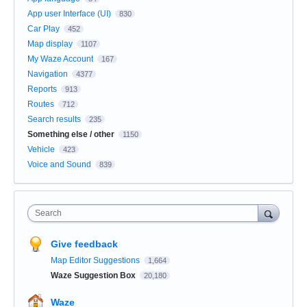
App user Interface (UI)
830
Car Play
452
Map display
1107
My Waze Account
167
Navigation
4377
Reports
913
Routes
712
Search results
235
Something else / other
1150
Vehicle
423
Voice and Sound
839
Search
Give feedback
Map Editor Suggestions
1,664
Waze Suggestion Box
20,180
Waze