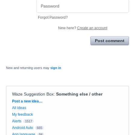
Forgot Password?
New here?
Create an account
Post comment
New and returning users may
sign in
Waze Suggestion Box
:
Something else / other
Categories
Post a new idea…
All ideas
My feedback
Alerts
1517
Android Auto
665
App language
84